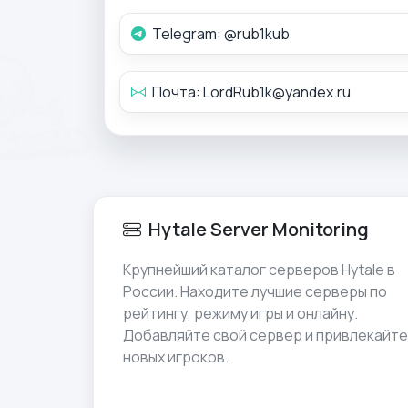
Telegram:
@rub1kub
Почта:
LordRub1k@yandex.ru
Hytale Server Monitoring
Крупнейший каталог серверов Hytale в
России. Находите лучшие серверы по
рейтингу, режиму игры и онлайну.
Добавляйте свой сервер и привлекайте
новых игроков.